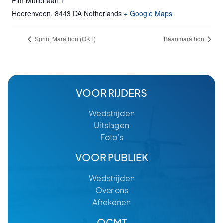
Pim Mulierlaan 1
Heerenveen
,
8443 DA
Netherlands
+ Google Maps
Sprint Marathon (OKT)
Baanmarathon
VOOR RIJDERS
Wedstrijden
Uitslagen
Foto’s
VOOR PUBLIEK
Wedstrijden
Over ons
Afrekenen
OCMT