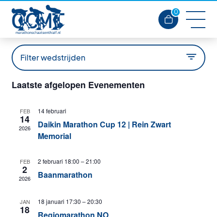
0
Filter wedstrijden
Laatste afgelopen Evenementen
Alle wedstrijden
14 februari
FEB
14
Daikin Marathon Cup 12 | Rein Zwart
2026
Memorial
2 februari 18:00
–
21:00
FEB
2
Baanmarathon
2026
18 januari 17:30
–
20:30
JAN
18
Regiomarathon NO