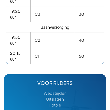
uur
19:20
C3
30
uur
Baanverzorging
19:50
C2
40
uur
20:15
C1
50
uur
VOOR RIJDERS
Wedstrijden
Uitslagen
Foto’s