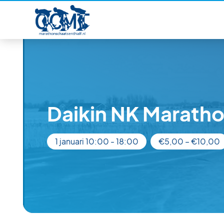
Daikin NK Marath
1 januari 10:00
-
18:00
€5,00 – €10,00