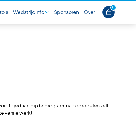
0
to’s
Wedstrijdinfo
Sponsoren
Over
ing van de marathons.
 wordt gedaan bij de programma onderdelen zelf.
te versie werkt.