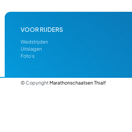
VOOR RIJDERS
Wedstrijden
Uitslagen
Foto’s
© Copyright
Marathonschaatsen Thialf