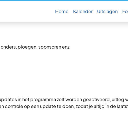
Home
Kalender
Uitslagen
Fo
 die nodig zijn voor de wedstrijdverwerking/uitslagverwerk
ponders, ploegen, sponsoren enz.
updates in het programma zelf worden geactiveerd, uitleg
en controle op een update te doen, zodat je altijd in de laats