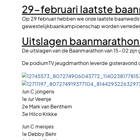
29-februari laatste baa
Op 29 februari hebben we onze laatste baanwedstri
gewestelijkbaankampioenschap worden verreden. V
Uitslagen baanmarathon
De uitslagen van de Baanmarathon van 15-02 zijn 
De podiumTV jeugdmarthon leverde gisteravond d
Jun C jongens
1e Jur Veenje
2e Mark van Benthem
3e Hilco Krikke
Jun C meisjes
1e Debby Behr